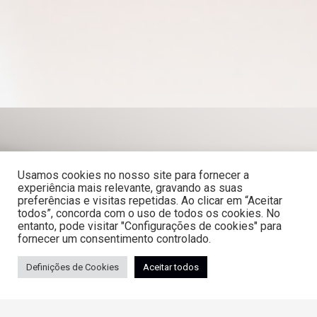
PROCEDIMENTO
Usamos cookies no nosso site para fornecer a
experiência mais relevante, gravando as suas
preferências e visitas repetidas. Ao clicar em “Aceitar
Esta intervenção visa a aumentar o volume ou alterar a
todos”, concorda com o uso de todos os cookies. No
entanto, pode visitar "Configurações de cookies" para
forma dos glúteos. Um pequeno corte é feito entre
fornecer um consentimento controlado.
nádegas ao nível do cóccix.
Definições de Cookies
Aceitar todos
Através desse corte, é inserido o implante que é
posicionado sobre o glúteo maior de ambos os lados do
‘rabo’. Ao ser feita a incisão num local tão pequeno, as